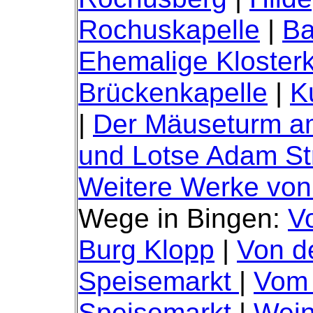
Rochuskapelle
|
Ba
Ehemalige Klosterk
Brückenkapelle
|
K
|
Der Mäuseturm a
und Lotse Adam St
Weitere Werke von
Wege in Bingen:
V
Burg Klopp
|
Von d
Speisemarkt
|
Vom 
Speisemarkt
|
Wein