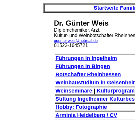
Startseite Famil
Dr. Günter Weis
Diplomchemiker, Arzt,
Kultur- und Weinbotschafter Rheinhe
guenter.weis@hotmail.de
01522-1645721
Führungen in Ingelheim
Führungen in Bingen
Botschafter Rheinhessen
Weinbaustudium in Geisenhei
Weinseminare
|
Kulturprogra
Stiftung Ingelheimer Kulturbes
Hobby: Fotographie
Arminia Heidelberg / CV