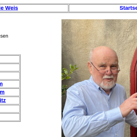
ie Weis
Starts
ssen
m
mm
itz