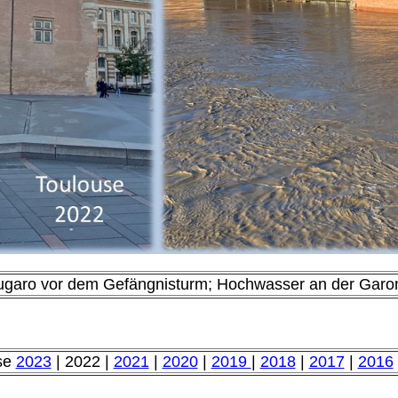
ougaro vor dem Gefängnisturm; Hochwasser an der Garo
se
2023
| 2022 |
2021
|
2020
|
2019
|
2018
|
2017
|
2016