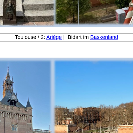
Toulouse / 2:
Ariège
| Bidart im
Baskenland