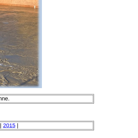
nne.
|
2015
|