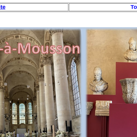
ite
To